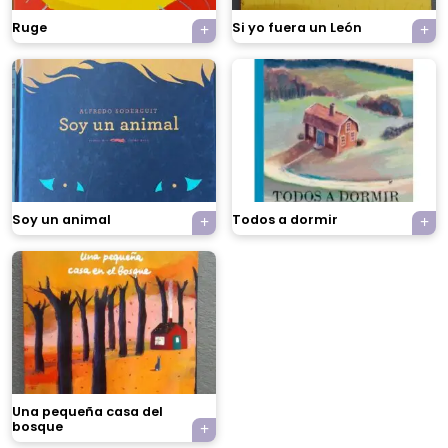
Ruge
Si yo fuera un León
Soy un animal
Todos a dormir
×
Tu carrito está vacío.
Agregá un producto y aparecerá acá
Una pequeña casa del
automáticamente.
bosque