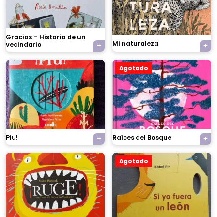
Gracias – Historia de un
Mi naturaleza
vecindario
Agotado
Piu!
Raíces del Bosque
Agotado