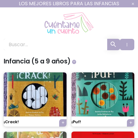
Ir
LOS MEJORES LIBROS PARA LAS INFANCIAS
al
contenido
Cuéntame un Cuento -
Infancia (5 a 9 años)
¡Crack!
¡Puf!