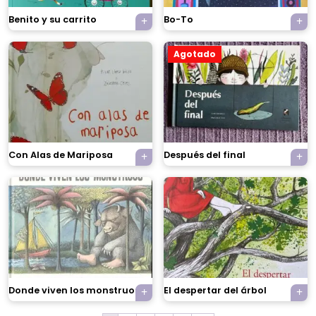
Benito y su carrito
Bo-To
Agotado
Con Alas de Mariposa
Después del final
×
Donde viven los monstruos
El despertar del árbol
Tu carrito está vacío.