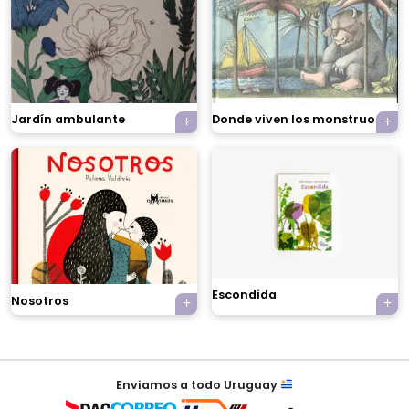
Jardín ambulante
Donde viven los monstruos
×
Escondida
Nosotros
Tu carrito está vacío.
Agregá un producto y aparecerá acá
automáticamente.
Enviamos a todo Uruguay