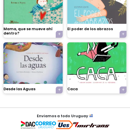
Mama, que se mueve ahí
El poder de los abrazos
dentro?
×
Tu carrito está vacío.
Desde las Aguas
Caca
Agregá un producto y aparecerá acá
automáticamente.
Enviamos a todo Uruguay