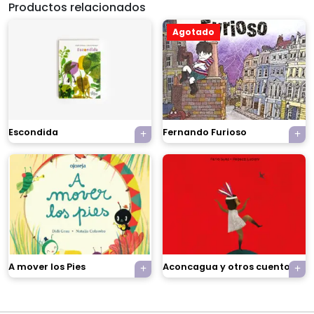
Productos relacionados
Agotado
Escondida
Fernando Furioso
×
A mover los Pies
Aconcagua y otros cuentos
Tu carrito está vacío.
Agregá un producto y aparecerá acá