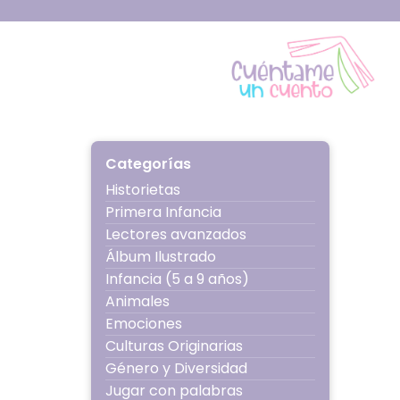
Ir
al
contenido
Cuéntame 
Categorías
Historietas
Primera Infancia
Lectores avanzados
Álbum Ilustrado
Infancia (5 a 9 años)
Animales
Emociones
Culturas Originarias
Género y Diversidad
Jugar con palabras