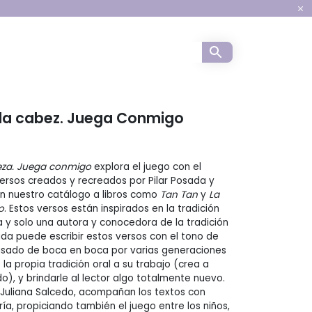
a para la infancia
a la cabez. Juega Conmigo
beza. Juega conmigo
explora el juego con el
versos creados y recreados por Pilar Posada y
 nuestro catálogo a libros como
Tan Tan
y
La
o
. Estos versos están inspirados en la tradición
a y solo una autora y conocedora de la tradición
ada puede escribir estos versos con el tono de
asado de boca en boca por varias generaciones
 la propia tradición oral a su trabajo (crea a
do), y brindarle al lector algo totalmente nuevo.
e Juliana Salcedo, acompañan los textos con
ía, propiciando también el juego entre los niños,