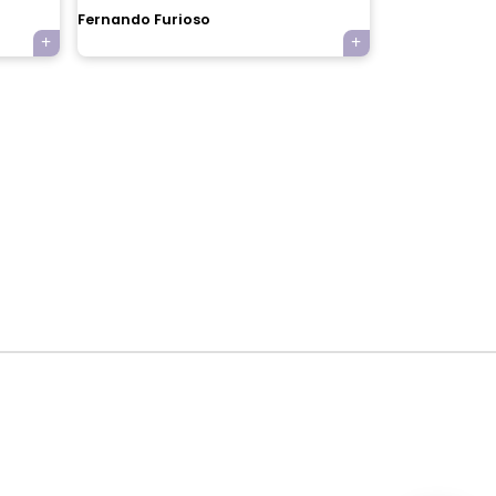
Fernando Furioso
×
Tu carrito está vacío.
Agregá un producto y aparecerá acá
automáticamente.