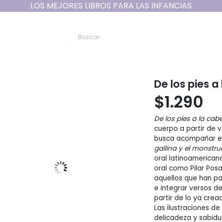
LOS MEJORES LIBROS PARA LAS INFANCIAS
un Cuento - Literatur
De los pies 
$
1.290
De los pies a la ca
cuerpo a partir de 
busca acompañar en
gallina y el monstru
oral latinoamerican
oral como Pilar Pos
aquellos que han p
e integrar versos de
partir de lo ya crea
Las ilustraciones d
delicadeza y sabidur