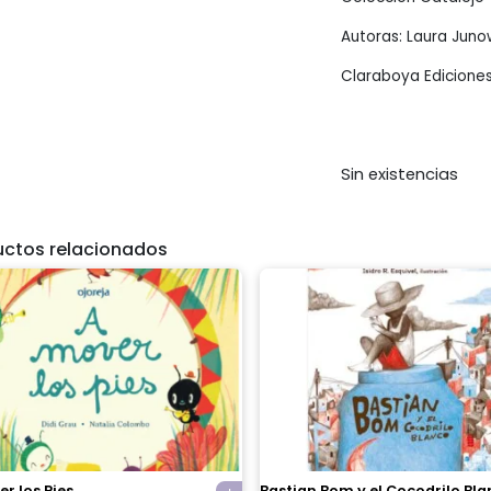
Autoras: Laura Juno
Claraboya Edicione
Sin existencias
uctos relacionados
r los Pies
Bastian Bom y el Cocodrilo Bl