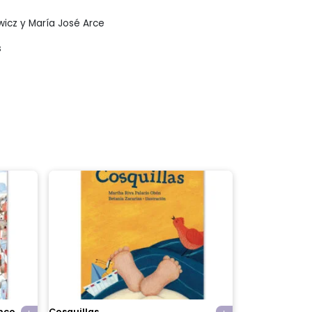
wicz y María José Arce
s
anco
Cosquillas