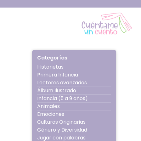
Ir
al
contenido
Cuéntame 
Categorías
Historietas
Primera Infancia
Lectores avanzados
Álbum Ilustrado
Infancia (5 a 9 años)
Animales
Emociones
Culturas Originarias
Género y Diversidad
Jugar con palabras