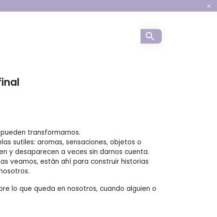
a para la infancia
inal
pueden transformarnos.
las sutiles: aromas, sensaciones, objetos o
en y desaparecen a veces sin darnos cuenta.
as veamos, están ahí para construir historias
nosotros.
sobre lo que queda en nosotros, cuando alguien o