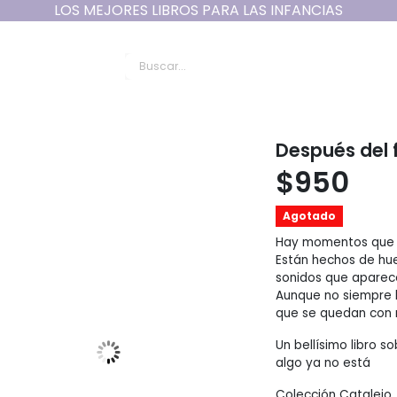
LOS MEJORES LIBROS PARA LAS INFANCIAS
un Cuento - Literatur
Después del f
$
950
Agotado
Hay momentos que 
Están hechos de hue
sonidos que aparec
Aunque no siempre l
que se quedan con 
Un bellísimo libro 
algo ya no está
Colección Catalejo